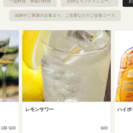
一品料理、季節の料理
お得なランチメニュー。
お
結納やご家族のお集まり、ご法要などのご会食コース
レモンサワー
ハイボ
1杯 500
600