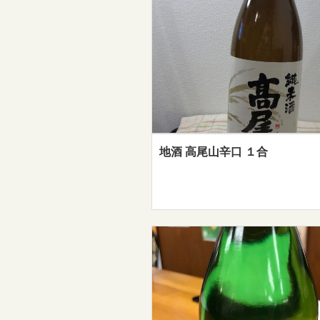
地酒 高尾山辛口 １合