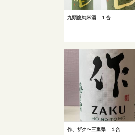
九頭龍純米酒 １合
作、ザク〜三重県 １合