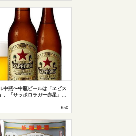
ル中瓶〜中瓶ビールは「ヱビス
」、「サッポロラガー赤星」…
650