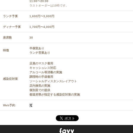
11:00〜20:00
ラストオーダーは19時です。
ランチ予算
1,600円〜3,000円
ディナー予算
1,700円〜4,000円
座席数
30
半個室あり
特徴
ランチ営業あり
店員のマスク着用
キャッシュレス対応
アルコール等消毒の実施
調理時の手袋着用
感染症対策
ソーシャルディスタンスレイアウト
店内換気の実施
個別皿での提供
都道府県が指定する感染症対策の実施
Web予約
可