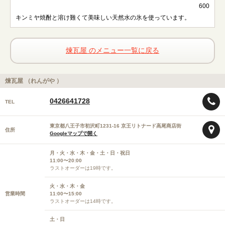
600
キンミヤ焼酎と溶け難くて美味しい天然水の氷を使っています。
煉瓦屋 のメニュー一覧に戻る
煉瓦屋 （れんがや ）
0426641728
TEL
東京都八王子市初沢町1231-16 京王リトナード高尾商店街
住所
Googleマップで開く
月・火・水・木・金・土・日・祝日
11:00〜20:00
ラストオーダーは19時です。
火・水・木・金
営業時間
11:00〜15:00
ラストオーダーは14時です。
土・日