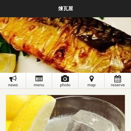
煉瓦屋
news
menu
photo
map
reserve