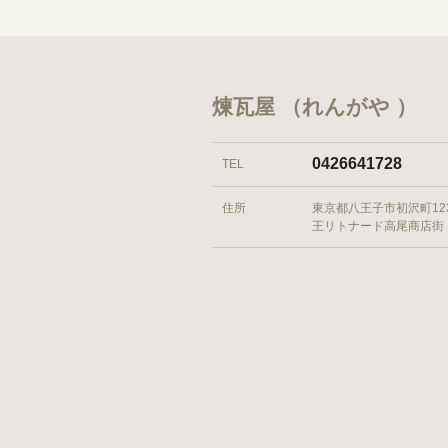
煉瓦屋 （れんがや ）
0426641728
TEL
住所
東京都八王子市初沢町1231
王リトナード高尾商店街