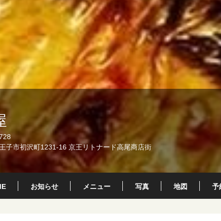
屋
728
子市初沢町1231-16 京王リトナード高尾商店街
ME
お知らせ
メニュー
写真
地図
予