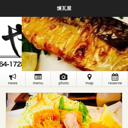
煉瓦屋
news
menu
photo
map
reserve