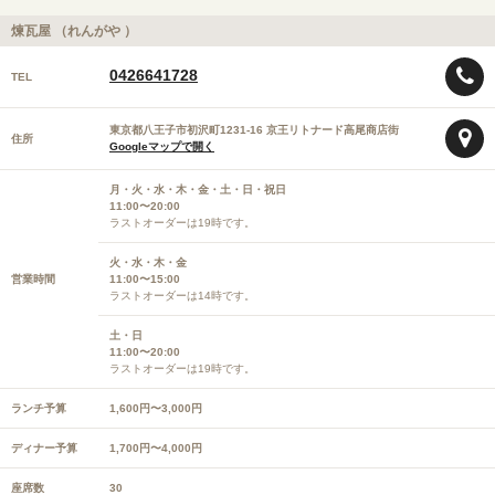
煉瓦屋 （れんがや ）
0426641728
TEL
東京都八王子市初沢町1231-16 京王リトナード高尾商店街
住所
Googleマップで開く
月・火・水・木・金・土・日・祝日
11:00〜20:00
ラストオーダーは19時です。
火・水・木・金
営業時間
11:00〜15:00
ラストオーダーは14時です。
土・日
11:00〜20:00
ラストオーダーは19時です。
ランチ予算
1,600円〜3,000円
ディナー予算
1,700円〜4,000円
座席数
30