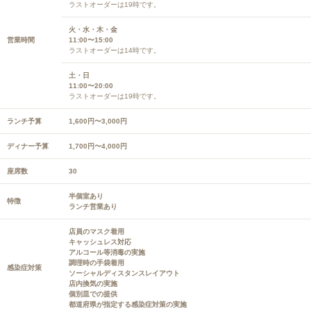
ラストオーダーは19時です。
火・水・木・金
営業時間
11:00〜15:00
ラストオーダーは14時です。
土・日
11:00〜20:00
ラストオーダーは19時です。
ランチ予算
1,600円〜3,000円
ディナー予算
1,700円〜4,000円
座席数
30
半個室あり
特徴
ランチ営業あり
店員のマスク着用
キャッシュレス対応
アルコール等消毒の実施
調理時の手袋着用
感染症対策
ソーシャルディスタンスレイアウト
店内換気の実施
個別皿での提供
都道府県が指定する感染症対策の実施