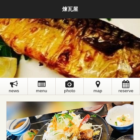
煉瓦屋
news
menu
photo
map
reserve