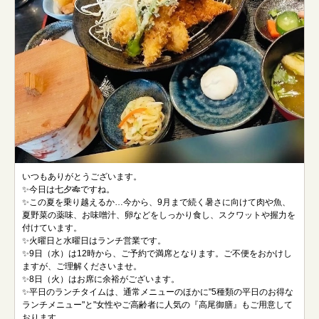
いつもありがとうございます。
✨今日は七夕🎋ですね。
✨この夏を乗り越えるか…今から、9月まで続く暑さに向けて肉や魚、
夏野菜の薬味、お味噌汁、卵などをしっかり食し、スクワットや握力を
付けています。
✨火曜日と水曜日はランチ営業です。
✨9日（水）は12時から、ご予約で満席となります。ご不便をおかけし
ますが、ご理解くださいませ。
✨8日（火）はお席に余裕がございます。
✨平日のランチタイムは、通常メニューのほかに"5種類の平日のお得な
ランチメニュー"と"女性やご高齢者に人気の『高尾御膳』もご用意して
おります。