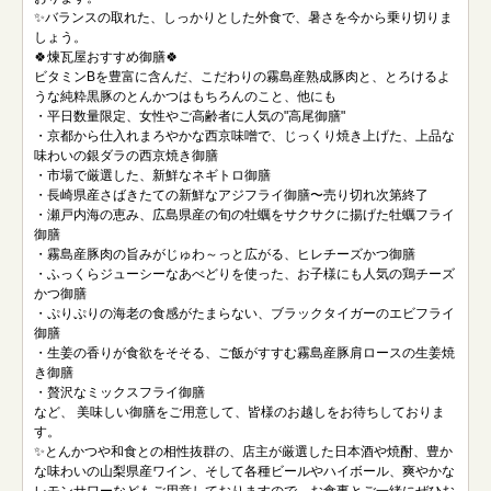
✨バランスの取れた、しっかりとした外食で、暑さを今から乗り切りま
しょう。
🍀煉瓦屋おすすめ御膳🍀
ビタミンBを豊富に含んだ、こだわりの霧島産熟成豚肉と、とろけるよ
うな純粋黒豚のとんかつはもちろんのこと、他にも
・平日数量限定、女性やご高齢者に人気の"高尾御膳"
・京都から仕入れまろやかな西京味噌で、じっくり焼き上げた、上品な
味わいの銀ダラの西京焼き御膳
・市場で厳選した、新鮮なネギトロ御膳
・長崎県産さばきたての新鮮なアジフライ御膳〜売り切れ次第終了
・瀬戸内海の恵み、広島県産の旬の牡蠣をサクサクに揚げた牡蠣フライ
御膳
・霧島産豚肉の旨みがじゅわ～っと広がる、ヒレチーズかつ御膳
・ふっくらジューシーなあべどりを使った、お子様にも人気の鶏チーズ
かつ御膳
・ぷりぷりの海老の食感がたまらない、ブラックタイガーのエビフライ
御膳
・生姜の香りが食欲をそそる、ご飯がすすむ霧島産豚肩ロースの生姜焼
き御膳
・贅沢なミックスフライ御膳
など、 美味しい御膳をご用意して、皆様のお越しをお待ちしておりま
す。
✨とんかつや和食との相性抜群の、店主が厳選した日本酒や焼酎、豊か
な味わいの山梨県産ワイン、そして各種ビールやハイボール、爽やかな
レモンサワーなどもご用意しておりますので、お食事とご一緒にぜひお