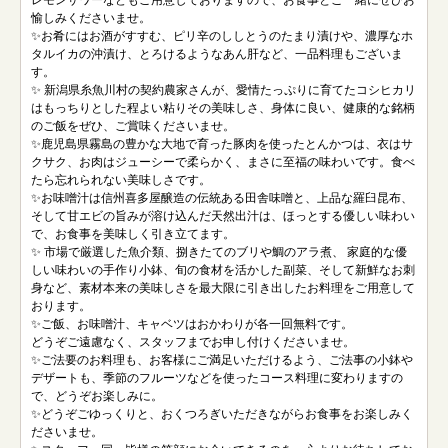
愉しみくださいませ。
✨お肴にはお酒がすすむ、ピリ辛のししとうのたまり漬けや、濃厚なホ
タルイカの沖漬け、とろけるようなあん肝など、一品料理もございま
す。
✨ 新潟県糸魚川村の契約農家さんが、愛情たっぷりに育てたコシヒカリ
はもっちりとした程よい粘りその美味しさ、身体に良い、健康的な銘柄
のご飯をぜひ、ご賞味くださいませ。
✨鹿児島県霧島の豊かな大地で育った豚肉を使ったとんかつは、衣はサ
クサク、お肉はジューシーで柔らかく、まさに至福の味わいです。食べ
たら忘れられない美味しさです。
✨お味噌汁は信州喜多屋醸造の伝統ある田舎味噌と、上品な羅臼昆布、
そして甘エビの旨みが溶け込んだ天然出汁は、ほっとする優しい味わい
で、お食事を美味しく引き立てます。
✨ 市場で厳選した魚介類、捌きたてのブリや鯛のアラ煮、 家庭的な優
しい味わいの手作り小鉢、旬の食材を活かした副菜、そして新鮮なお刺
身など、素材本来の美味しさを最大限に引き出したお料理をご用意して
おります。
✨ご飯、お味噌汁、キャベツはおかわりが各一回無料です。
どうぞご遠慮なく、スタッフまでお申し付けくださいませ。
✨ご法要のお料理も、お客様にご満足いただけるよう、ご法事の小鉢や
デザートも、季節のフルーツなどを使ったコース料理に変わりますの
で、どうぞお楽しみに。
✨どうぞごゆっくりと、おくつろぎいただきながらお食事をお楽しみく
ださいませ。