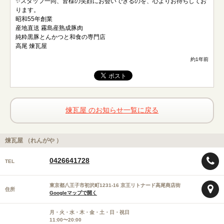
✨スタッフ一同、皆様の笑顔にお会いできるのを、心よりお待ちしてお
ります。
昭和55年創業
産地直送 霧島産熟成豚肉
純粋黒豚とんかつと和食の専門店
高尾 煉瓦屋
約1年前
煉瓦屋 のお知らせ一覧に戻る
煉瓦屋 （れんがや ）
0426641728
TEL
東京都八王子市初沢町1231-16 京王リトナード高尾商店街
住所
Googleマップで開く
月・火・水・木・金・土・日・祝日
11:00〜20:00