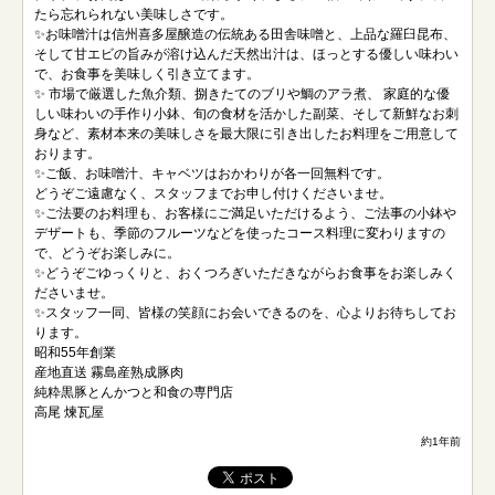
たら忘れられない美味しさです。
✨お味噌汁は信州喜多屋醸造の伝統ある田舎味噌と、上品な羅臼昆布、
そして甘エビの旨みが溶け込んだ天然出汁は、ほっとする優しい味わい
で、お食事を美味しく引き立てます。
✨ 市場で厳選した魚介類、捌きたてのブリや鯛のアラ煮、 家庭的な優
しい味わいの手作り小鉢、旬の食材を活かした副菜、そして新鮮なお刺
身など、素材本来の美味しさを最大限に引き出したお料理をご用意して
おります。
✨ご飯、お味噌汁、キャベツはおかわりが各一回無料です。
どうぞご遠慮なく、スタッフまでお申し付けくださいませ。
✨ご法要のお料理も、お客様にご満足いただけるよう、ご法事の小鉢や
デザートも、季節のフルーツなどを使ったコース料理に変わりますの
で、どうぞお楽しみに。
✨どうぞごゆっくりと、おくつろぎいただきながらお食事をお楽しみく
ださいませ。
✨スタッフ一同、皆様の笑顔にお会いできるのを、心よりお待ちしてお
ります。
昭和55年創業
産地直送 霧島産熟成豚肉
純粋黒豚とんかつと和食の専門店
高尾 煉瓦屋
約1年前