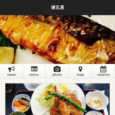
煉瓦屋
news
menu
photo
map
reserve