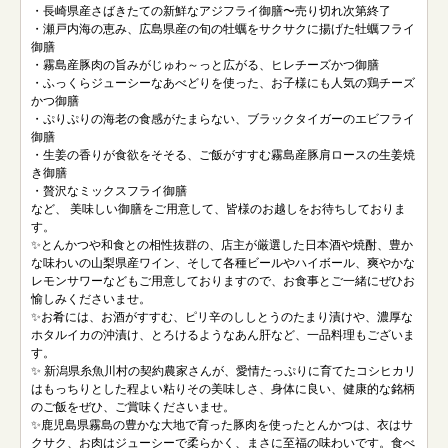
・長崎県産さばきたての新鮮なアジフライ御膳〜売り切れ次第終了
・瀬戸内海の恵み、広島県産の旬の牡蠣をサクサクに揚げた牡蠣フライ
御膳
・霧島産豚肉の旨みがじゅわ～っと広がる、ヒレチーズかつ御膳
・ふっくらジューシーなあべどりを使った、お子様にも人気の鶏チーズ
かつ御膳
・ぷりぷりの海老の食感がたまらない、ブラックタイガーのエビフライ
御膳
・生姜の香りが食欲をそそる、ご飯がすすむ霧島産豚肩ロースの生姜焼
き御膳
・贅沢なミックスフライ御膳
など、 美味しい御膳をご用意して、皆様のお越しをお待ちしておりま
す。
✨とんかつや和食との相性抜群の、店主が厳選した日本酒や焼酎、豊か
な味わいの山梨県産ワイン、そして各種ビールやハイボール、爽やかな
レモンサワーなどもご用意しておりますので、お食事とご一緒にぜひお
愉しみくださいませ。
✨お肴には、お酒がすすむ、ピリ辛のししとうのたまり漬けや、濃厚な
ホタルイカの沖漬け、とろけるようなあん肝など、一品料理もございま
す。
✨ 新潟県糸魚川村の契約農家さんが、愛情たっぷりに育てたコシヒカリ
はもっちりとした程よい粘りその美味しさ、身体に良い、健康的な銘柄
のご飯をぜひ、ご賞味くださいませ。
✨鹿児島県霧島の豊かな大地で育った豚肉を使ったとんかつは、衣はサ
クサク、お肉はジューシーで柔らかく、まさに至福の味わいです。食べ