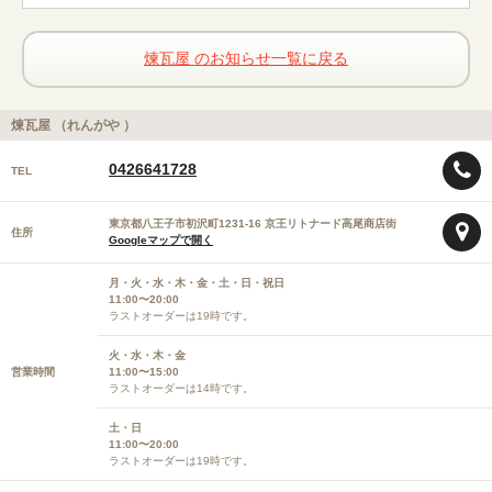
煉瓦屋 のお知らせ一覧に戻る
煉瓦屋 （れんがや ）
0426641728
TEL
東京都八王子市初沢町1231-16 京王リトナード高尾商店街
住所
Googleマップで開く
月・火・水・木・金・土・日・祝日
11:00〜20:00
ラストオーダーは19時です。
火・水・木・金
営業時間
11:00〜15:00
ラストオーダーは14時です。
土・日
11:00〜20:00
ラストオーダーは19時です。