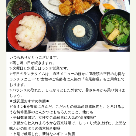
いつもありがとうございます。
✨蒸し暑い日が続きますね。
✨火曜日と水曜日はランチ営業です。
✨平日のランチタイムは、通常メニューのほかに"5種類の平日のお得な
ランチメニュー"と"女性やご高齢者に人気の『高尾御膳』もご用意して
おります。
✨バランスの取れた、しっかりとした外食で、暑さを今から乗り切りま
しょう。
🍀煉瓦屋おすすめ御膳🍀
ビタミンBを豊富に含んだ、こだわりの霧島産熟成豚肉と、とろけるよ
うな純粋黒豚のとんかつはもちろんのこと、他にも
・平日数量限定、女性やご高齢者に人気の"高尾御膳"
・京都から仕入れまろやかな西京味噌で、じっくり焼き上げた、上品な
味わいの銀ダラの西京焼き御膳
・市場で厳選した、新鮮なネギトロ御膳