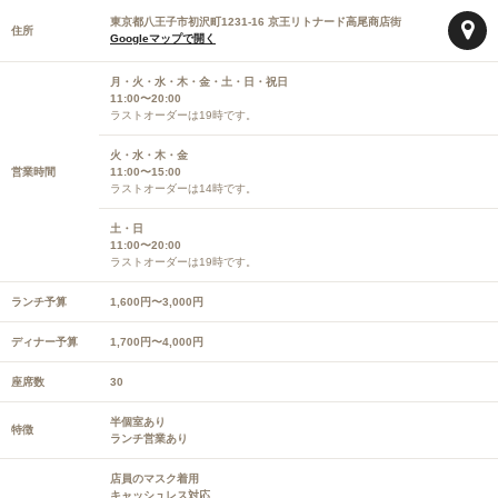
東京都八王子市初沢町1231-16 京王リトナード高尾商店街
住所
Googleマップで開く
月・火・水・木・金・土・日・祝日
11:00〜20:00
ラストオーダーは19時です。
火・水・木・金
営業時間
11:00〜15:00
ラストオーダーは14時です。
土・日
11:00〜20:00
ラストオーダーは19時です。
ランチ予算
1,600円〜3,000円
ディナー予算
1,700円〜4,000円
座席数
30
半個室あり
特徴
ランチ営業あり
店員のマスク着用
キャッシュレス対応