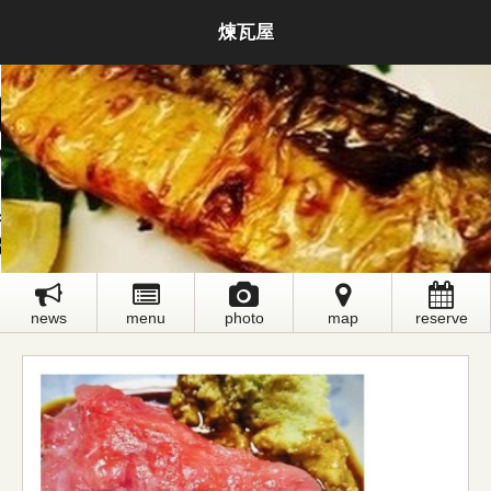
煉瓦屋
news
menu
photo
map
reserve