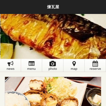
煉瓦屋
news
menu
photo
map
reserve