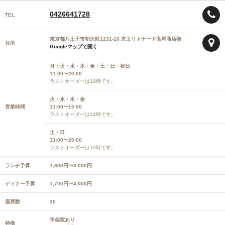
0426641728
TEL
東京都八王子市初沢町1231-16 京王リトナード高尾商店街
住所
Googleマップで開く
月・火・水・木・金・土・日・祝日
11:00〜20:00
ラストオーダーは19時です。
火・水・木・金
営業時間
11:00〜15:00
ラストオーダーは14時です。
土・日
11:00〜20:00
ラストオーダーは19時です。
ランチ予算
1,600円〜3,000円
ディナー予算
1,700円〜4,000円
座席数
30
半個室あり
特徴